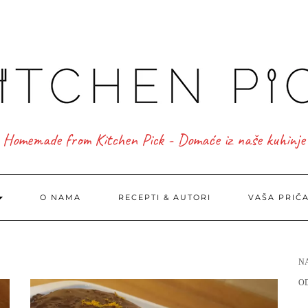
Homemade from Kitchen Pick - Domaće iz naše kuhinje
O NAMA
RECEPTI & AUTORI
VAŠA PRIČ
N
O