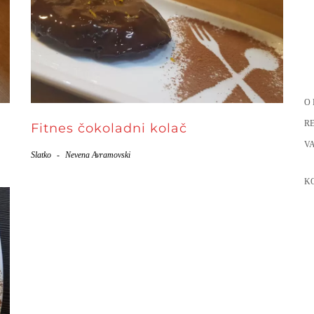
O
RE
Fitnes čokoladni kolač
VA
Slatko
-
Nevena Avramovski
K