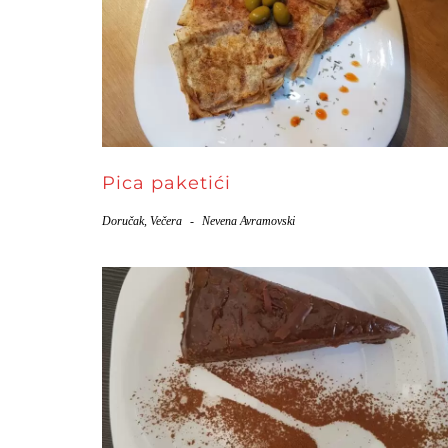
Pica paketići
Doručak
,
Večera
-
Nevena Avramovski