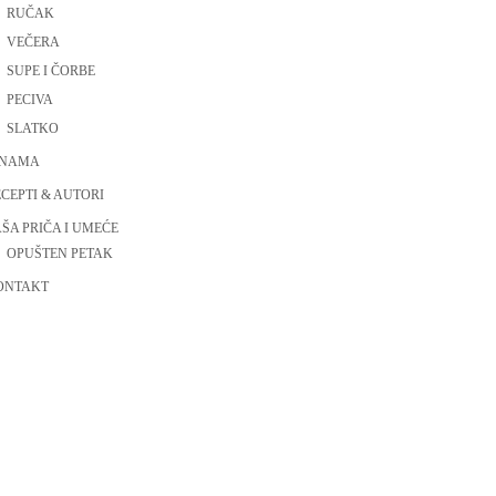
RUČAK
VEČERA
SUPE I ČORBE
PECIVA
SLATKO
 NAMA
CEPTI & AUTORI
ŠA PRIČA I UMEĆE
OPUŠTEN PETAK
ONTAKT