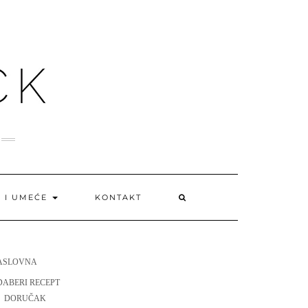
A I UMEĆE
KONTAKT
ASLOVNA
DABERI RECEPT
DORUČAK