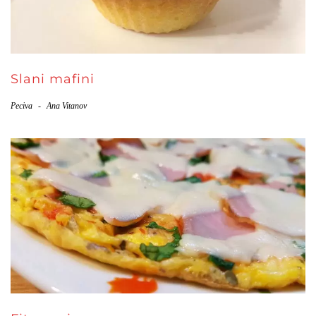
Slani mafini
Peciva
-
Ana Vitanov