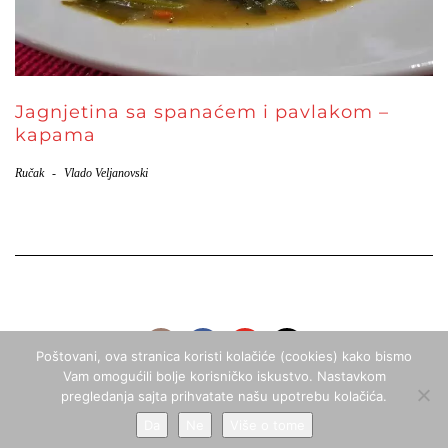
Jagnjetina sa spanaćem i pavlakom –
kapama
Ručak
-
Vlado Veljanovski
Poštovani, ova stranica koristi kolačiće (cookies) kako bismo
Vam omogućili bolje korisničko iskustvo. Nastavkom
pregledanja sajta prihvatate našu upotrebu kolačića.
Copyright © 2020
Kitchen Pick
Da
Ne
Više o tome
Built using
Kale Pro
LyraThemes
.